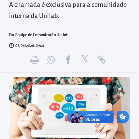
diretamente
A chamada é exclusiva para a comunidade
à
interna da Unilab.
área
para
Por
Equipe de Comunicação Unilab
realizar
buscas
03/06/2026, 09:21
internas
Acessar
diretamente
as
informações
postas
no
rodapé