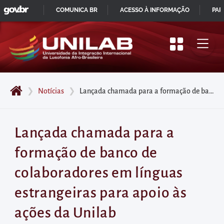
GOVBR
Pular
COMUNICA BR
ACESSO À INFORMAÇÃO
PAR
para
IR
o
PARA
início
O
do
CONTEÚDO
conteúdo
❯
Notícias
❯
Lançada chamada para a formação de banco de colaboradores em línguas estrangeiras para apoio às ações da Unilab
principal
da
página
Lançada chamada para a
Acessar
formação de banco de
diretamente
o
colaboradores em línguas
menu
estrangeiras para apoio às
principal
Acessar
ações da Unilab