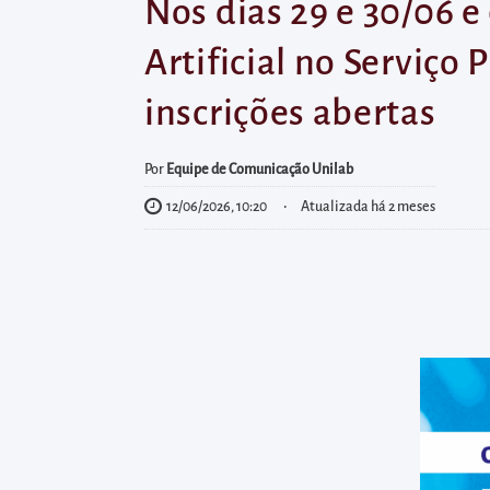
diretamente
Nos dias 29 e 30/06 e
à
Artificial no Serviço 
área
para
inscrições abertas
realizar
buscas
Por
Equipe de Comunicação Unilab
internas
12/06/2026, 10:20
Atualizada há 2 meses
Acessar
diretamente
as
informações
postas
no
rodapé