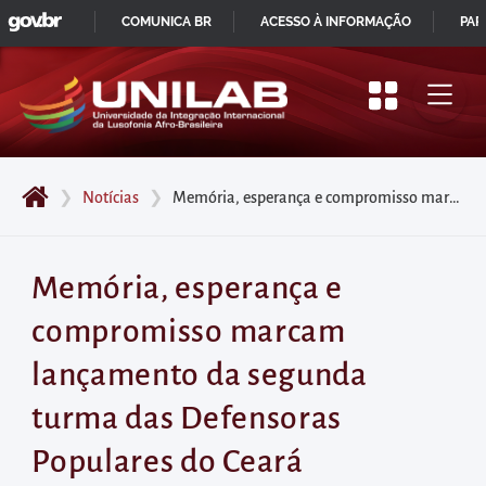
GOVBR
Pular
COMUNICA BR
ACESSO À INFORMAÇÃO
PAR
para
IR
o
PARA
início
O
do
CONTEÚDO
conteúdo
❯
Notícias
❯
Memória, esperança e compromisso marcam lançamento da segunda turma das Defensoras Populares do Ceará
principal
da
página
Memória, esperança e
Acessar
compromisso marcam
diretamente
o
lançamento da segunda
menu
turma das Defensoras
principal
Acessar
Populares do Ceará