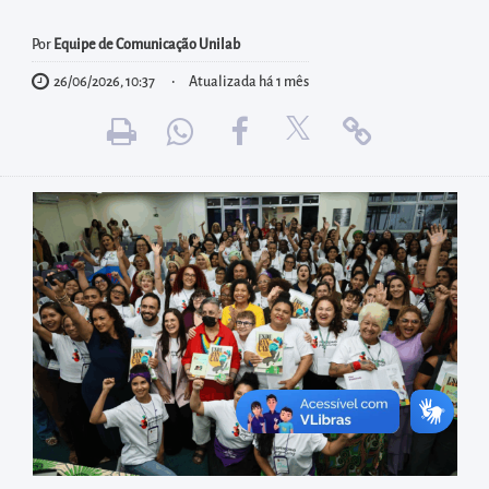
diretamente
à
Por
Equipe de Comunicação Unilab
área
26/06/2026, 10:37
Atualizada há 1 mês
para
realizar
buscas
internas
Acessar
diretamente
as
informações
postas
no
rodapé