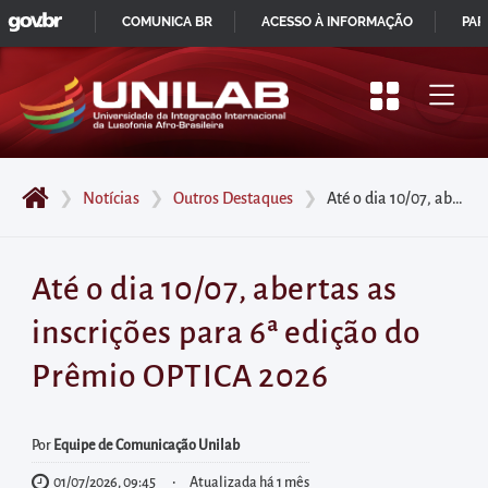
GOVBR
Pular
COMUNICA BR
ACESSO À INFORMAÇÃO
PAR
para
IR
o
PARA
início
O
do
CONTEÚDO
conteúdo
❯
Notícias
❯
Outros Destaques
❯
Até o dia 10/07, abertas as inscrições para 6ª edição do Prêmio OPTICA 2026
principal
da
página
Até o dia 10/07, abertas as
Acessar
inscrições para 6ª edição do
diretamente
o
Prêmio OPTICA 2026
menu
principal
Por
Equipe de Comunicação Unilab
Acessar
01/07/2026, 09:45
Atualizada há 1 mês