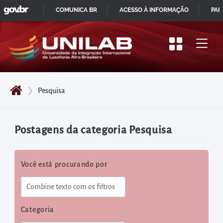
GOVBR
Pular
COMUNICA BR
ACESSO À INFORMAÇÃO
PAR
para
IR
o
PARA
início
O
do
CONTEÚDO
conteúdo
❯
Pesquisa
principal
da
página
Postagens da categoria Pesquisa
Acessar
diretamente
Você está procurando por
o
menu
principal
Acessar
Categoria