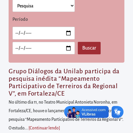
diretamente
à
área
Período
para
realizar
buscas
internas
Acessar
diretamente
Grupo Diálogos da Unilab participa da
as
pesquisa inédita “Mapeamento
Participativo de Terreiros da Regional
informações
V”, em Fortaleza/CE
postas
No último dia 11, no Teatro Municipal Antonieta Noronha, em
no
Fortaleza/CE, houve o lançamento oficial do Relatorio Técnico da
rodapé
pesquisa “Mapeamento Participativo de Terreiros da Regional V“.
O estudo...
[Continuar lendo
]