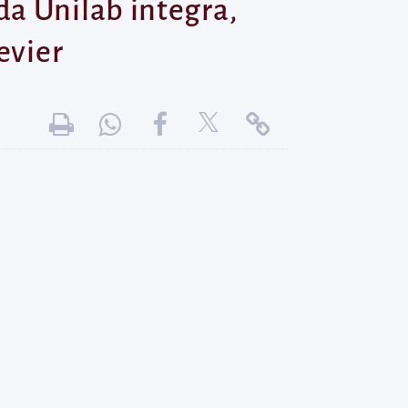
a Unilab integra,
evier