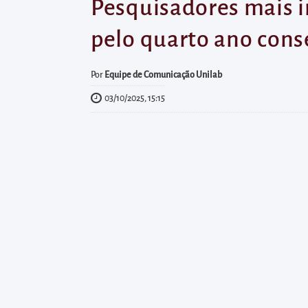
diretamente
Pesquisadores mais i
à
pelo quarto ano conse
área
para
Por
Equipe de Comunicação Unilab
realizar
03/10/2025, 15:15
buscas
internas
Acessar
diretamente
as
informações
postas
no
rodapé