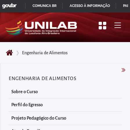
GOVBR
Pular
COMUNICA BR
ACESSO À INFORMAÇÃO
PAR
para
IR
o
PARA
início
O
do
CONTEÚDO
conteúdo
❯
Engenharia de Alimentos
principal
da
página
ENGENHARIA DE ALIMENTOS
Acessar
diretamente
Sobre o Curso
o
menu
Perfil do Egresso
principal
Projeto Pedagógico do Curso
Acessar