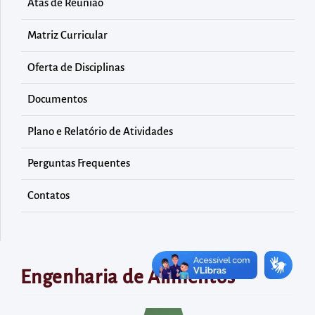
diretamente
Atas de Reunião
à
Matriz Curricular
área
para
Oferta de Disciplinas
realizar
Documentos
buscas
internas
Plano e Relatório de Atividades
Acessar
diretamente
Perguntas Frequentes
as
Contatos
informações
postas
no
rodapé
Engenharia de Alimentos