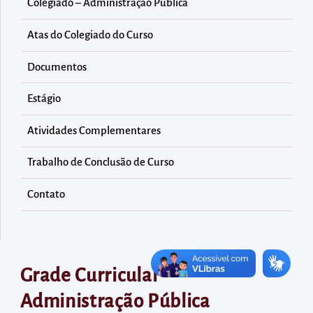
diretamente
Colegiado – Administração Pública
à
Atas do Colegiado do Curso
área
para
Documentos
realizar
Estágio
buscas
internas
Atividades Complementares
Acessar
diretamente
Trabalho de Conclusão de Curso
as
Contato
informações
postas
no
rodapé
Grade Curricular –
Administração Pública