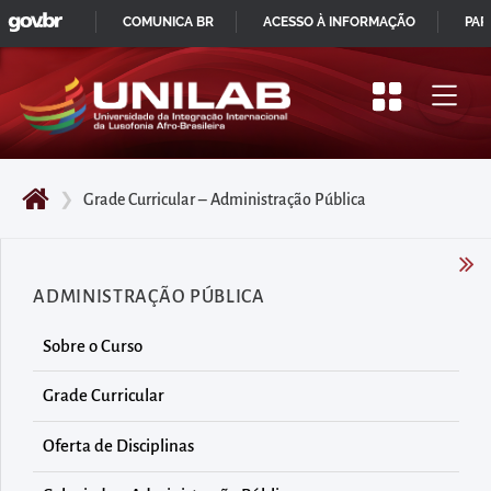
GOVBR
Pular
COMUNICA BR
ACESSO À INFORMAÇÃO
PAR
para
IR
o
PARA
início
O
do
CONTEÚDO
conteúdo
❯
Grade Curricular – Administração Pública
principal
da
página
ADMINISTRAÇÃO PÚBLICA
Acessar
diretamente
Sobre o Curso
o
menu
Grade Curricular
principal
Oferta de Disciplinas
Acessar