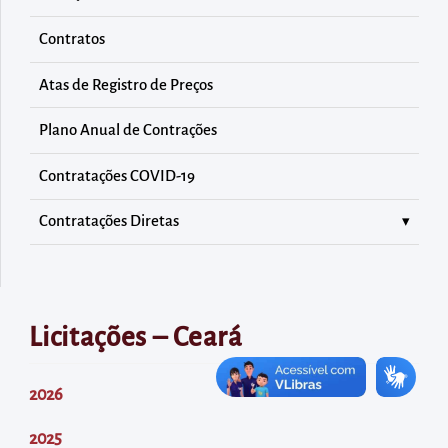
diretamente
à
Contratos
área
Atas de Registro de Preços
para
realizar
Plano Anual de Contrações
buscas
internas
Contratações COVID-19
Acessar
Contratações Diretas
diretamente
as
informações
postas
Licitações – Ceará
no
rodapé
2026
2025