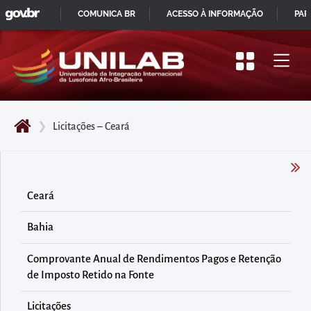
GOVBR
Pular
COMUNICA BR
ACESSO À INFORMAÇÃO
PAR
para
IR
o
PARA
início
O
do
CONTEÚDO
conteúdo
❯
Licitações – Ceará
principal
da
página
Acessar
Ceará
diretamente
Bahia
o
menu
Comprovante Anual de Rendimentos Pagos e Retenção
principal
de Imposto Retido na Fonte
Acessar
Licitações