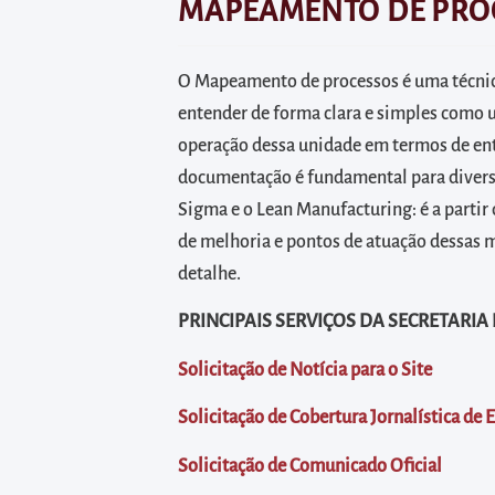
diretamente
MAPEAMENTO DE PRO
à
área
O Mapeamento de processos é uma técnica
para
entender de forma clara e simples como 
realizar
operação dessa unidade em termos de entr
buscas
documentação é fundamental para divers
internas
Sigma e o Lean Manufacturing: é a parti
Acessar
de melhoria e pontos de atuação dessas
diretamente
detalhe.
as
informações
PRINCIPAIS SERVIÇOS DA SECRETARIA
postas
Solicitação de Notícia para o Site
no
rodapé
Solicitação de Cobertura Jornalística de 
Solicitação de Comunicado Oficial