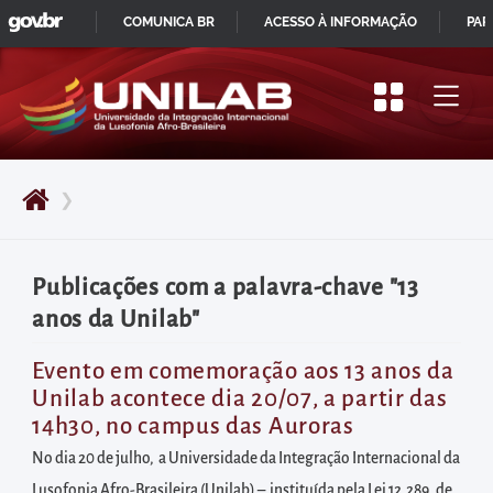
GOVBR
Pular
COMUNICA BR
ACESSO À INFORMAÇÃO
PAR
para
IR
o
PARA
início
O
do
CONTEÚDO
conteúdo
❯
principal
da
página
Publicações com a palavra-chave "13
Acessar
anos da Unilab"
diretamente
o
Evento em comemoração aos 13 anos da
Unilab acontece dia 20/07, a partir das
menu
14h30, no campus das Auroras
principal
No dia 20 de julho, a Universidade da Integração Internacional da
Acessar
Lusofonia Afro-Brasileira (Unilab) – instituída pela Lei 12.289, de