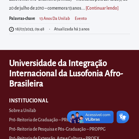
diretamente
20 de julho de 2010 – comemora 13 anos...
[Continuar lendo
]
à
área
Palavras-chave
13 Anos Da Unilab
Evento
para
18/07/2023, 09:48
Atualizada há 3 anos
realizar
buscas
internas
Universidade da Integração
Acessar
Internacional da Lusofonia Afro-
diretamente
as
Brasileira
informações
postas
INSTITUCIONAL
no
Sobre a Unilab
rodapé
Pró-Reitoria de Graduação – PROGRAD
Pró-Reitoria de Pesquisa e Pós-Graduação – PROPPG
Pró-Reitoria de Extensão, Arte e Cultura – PROEX