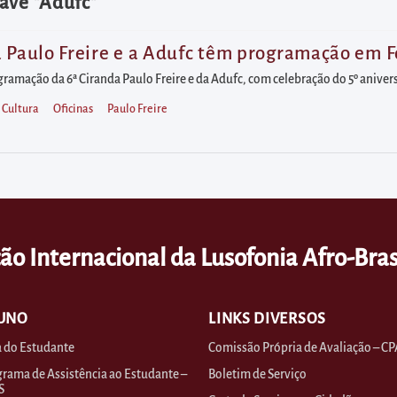
ave "Adufc"
a Paulo Freire e a Adufc têm programação em 
ramação da 6ª Ciranda Paulo Freire e da Adufc, com celebração do 5º aniver
Cultura
Oficinas
Paulo Freire
ão Internacional da Lusofonia Afro-Bras
UNO
LINKS DIVERSOS
 do Estudante
Comissão Própria de Avaliação – CP
rama de Assistência ao Estudante –
Boletim de Serviço
S