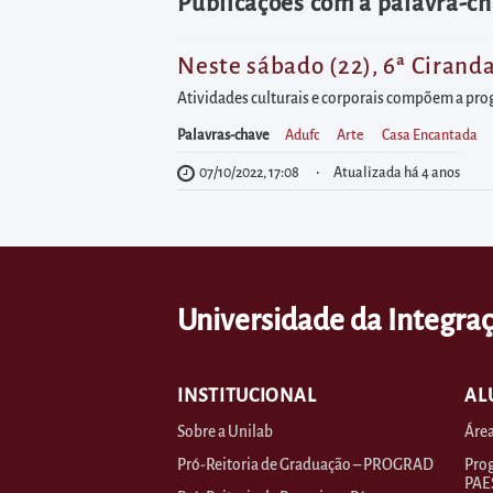
diretamente
Publicações com a palavra-ch
à
área
Neste sábado (22), 6ª Cirand
para
Atividades culturais e corporais compõem a prog
realizar
Palavras-chave
Adufc
Arte
Casa Encantada
buscas
07/10/2022, 17:08
Atualizada há 4 anos
internas
Acessar
diretamente
as
Universidade da Integraç
informações
postas
no
INSTITUCIONAL
AL
rodapé
Sobre a Unilab
Área
Pró-Reitoria de Graduação – PROGRAD
Prog
PAE