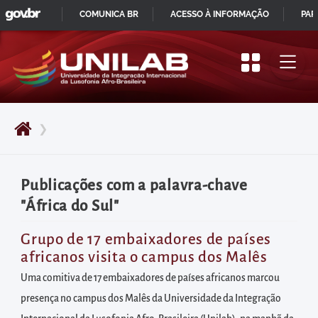
GOVBR
Pular
COMUNICA BR
ACESSO À INFORMAÇÃO
PAR
para
IR
o
PARA
início
O
do
CONTEÚDO
conteúdo
❯
principal
da
página
Publicações com a palavra-chave
Acessar
"África do Sul"
diretamente
o
Grupo de 17 embaixadores de países
africanos visita o campus dos Malês
menu
principal
Uma comitiva de 17 embaixadores de países africanos marcou
Acessar
presença no campus dos Malês da Universidade da Integração