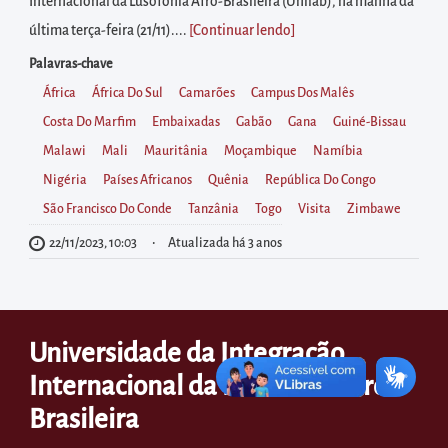
diretamente
Internacional da Lusofonia Afro-Brasileira (Unilab), na manhã da
à
última terça-feira (21/11)....
[Continuar lendo
]
área
Palavras-chave
para
África
África Do Sul
Camarões
Campus Dos Malês
realizar
Costa Do Marfim
Embaixadas
Gabão
Gana
Guiné-Bissau
buscas
Malawi
Mali
Mauritânia
Moçambique
Namíbia
internas
Nigéria
Países Africanos
Quênia
República Do Congo
Acessar
São Francisco Do Conde
Tanzânia
Togo
Visita
Zimbawe
diretamente
22/11/2023, 10:03
Atualizada há 3 anos
as
informações
postas
Universidade da Integração
no
rodapé
Internacional da Lusofonia Afro-
Brasileira