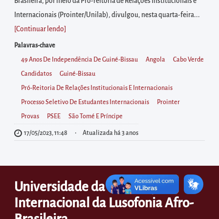
diretamente
Brasileira, por meio da Pró-reitoria de Relações Institucionais e
à
Internacionais (Prointer/Unilab), divulgou, nesta quarta-feira...
área
[Continuar lendo
]
para
Palavras-chave
realizar
49 Anos De Independência De Guiné-Bissau
Angola
Cabo Verde
buscas
Candidatos
Guiné-Bissau
internas
Pró-Reitoria De Relações Institucionais E Internacionais
Acessar
Processo Seletivo De Estudantes Internacionais
Prointer
diretamente
Provas
PSEE
São Tomé E Príncipe
as
17/05/2023, 11:48
Atualizada há 3 anos
informações
postas
no
Universidade da Integração
rodapé
Internacional da Lusofonia Afro-