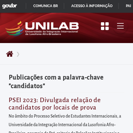
GOVBR
Pular
COMUNICA BR
ACESSO À INFORMAÇÃO
PAR
para
IR
o
PARA
início
O
do
CONTEÚDO
conteúdo
❯
principal
da
página
Publicações com a palavra-chave
Acessar
"candidatos"
diretamente
o
PSEI 2023: Divulgada relação de
candidatos por locais de prova
menu
principal
No âmbito do Processo Seletivo de Estudantes Internacionais, a
Acessar
Universidade da Integração Internacional da Lusofonia Afro-