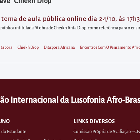
ave "Chiekh Diop"
tema de aula pública online dia 24/10, às 17h
a pública intitulada “A obra de Cheikh Anta Diop como referência para o ensin
iáspora
Chiekh Diop
Diáspora Africana
Encontros Com O Pensamento Afric
ão Internacional da Lusofonia Afro-Bras
UNO
LINKS DIVERSOS
 do Estudante
Comissão Própria de Avaliação – CP