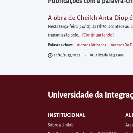
diretamente
Publicações com a palavra-ch
à
área
A obra de Cheikh Anta Diop é 
para
Nesta terça-feira (24/10), às 17h30, acontece aul
realizar
transmissão pelo...
[Continuar lendo
]
buscas
Palavras-chave
Autores Africanos
Autores Da D
internas
24/10/2023, 10:22
Atualizada há 3 anos
Acessar
diretamente
as
informações
Universidade da Integraç
postas
no
rodapé
INSTITUCIONAL
AL
Sobre a Unilab
Área