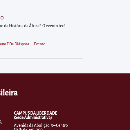
30
o da História da África”. O evento terá
ano E Da Diáspora
Evento
ileira
CAMPUS DA LIBERDADE
(Sede Administrativa)
A
Avenida da Abolição, 3 – Centro
CEP.: 62.790-000