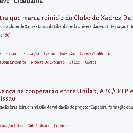
ave "Cidadania"
stra que marca reinício do Clube de Xadrez D
ício do Clube de Xadrez Dama da Liberdade da Universidade da Integração Int
 lendo
]
e
Cultura
Educação
Evento
Extensão
Ludere Acadêmico
s Bons Encontros
Projeto De Extensão
Saúde
Xadrez
vança na cooperação entre Unilab, ABC/CPLP e
Bissau
ação brasileira em missão de validação do projeto “Capoeira: formação educa
ducação Física
Guiné-Bissau
Prointer