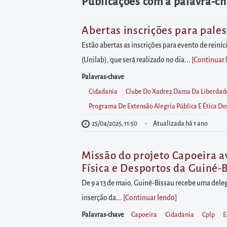
diretamente
Publicações com a palavra-ch
à
área
Abertas inscrições para pale
para
Estão abertas as inscrições para evento de rein
realizar
(Unilab), que será realizado no dia...
[Continuar
buscas
Palavras-chave
internas
Cidadania
Clube Do Xadrez Dama Da Liberdad
Acessar
Programa De Extensão Alegria Pública E Ética Do
diretamente
25/04/2025, 11:50
Atualizada há 1 ano
as
informações
Missão do projeto Capoeira a
postas
Física e Desportos da Guiné-
no
De 9 a 13 de maio, Guiné-Bissau recebe uma deleg
rodapé
inserção da...
[Continuar lendo
]
Palavras-chave
Capoeira
Cidadania
Cplp
E