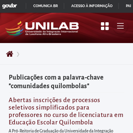
GOVBR
Pular
COMUNICA BR
ACESSO À INFORMAÇÃO
PAR
para
IR
o
PARA
início
O
do
CONTEÚDO
conteúdo
❯
principal
da
página
Publicações com a palavra-chave
Acessar
"comunidades quilombolas"
diretamente
o
Abertas inscrições de processos
seletivos simplificados para
menu
professores no curso de licenciatura em
principal
Educação Escolar Quilombola
Acessar
A Pró-Reitoria de Graduação da Universidade da Integração