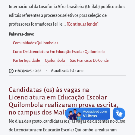
diretamente
Internacional da Lusofonia Afro-brasileira (Unilab) publicou dois
à
editais referentes a processos seletivos para seleção de
área
professores formadores I e II e...
[Continuar lendo
]
para
realizar
Palavras-chave
buscas
Comunidades Quilombolas
internas
Curso De Licenciatura Em Educação Escolar Quilombola
Acessar
Parfor Equidade
Quilombola
São Francisco Do Conde
diretamente
11/03/2025, 10:36
Atualizada há 1 ano
as
informações
Candidatas (os) às vagas na
postas
Licenciatura em Educação Escolar
Quilombola realizaram prova escrita,
no
no campus dos Malês
rodapé
No dia 2 de agosto, candidatas (os) às vagas de discentes no curso
de Licenciatura em Educação Escolar Quilombola realizaram