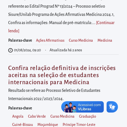
diretamente
referente ao Edital Prograd Nº 13/2024 – Processo seletivo
à
Sisure/Unilab Programa de Ações Afirmativas Medicina 2024.1,
área
Confira as informações: Manual de pré-matrícula:...
[Continuar
para
lendo
]
realizar
buscas
Palavras-chave
Ações Afirmativas
Curso Medicina
Medicina
internas
01/08/2024, 09:20
Atualizada há 2 anos
Acessar
diretamente
Confira relação definitiva de inscrições
as
aceitas na seleção de estudantes
internacionais para Medicina
informações
postas
Resultado se refere ao Processo Seletivo de Estudantes
no
Internacionais 2022 / 2023 / 2024.
rodapé
Palavras-chave
Angola
Cabo Verde
Curso Medicina
Graduação
Guiné-Bissau
Moçambique
Príncipe Timor-Leste