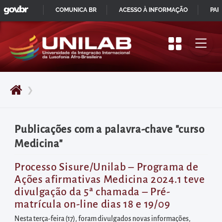
GOVBR
Pular
COMUNICA BR
ACESSO À INFORMAÇÃO
PAR
para
IR
o
PARA
início
O
do
CONTEÚDO
conteúdo
❯
principal
da
página
Publicações com a palavra-chave "curso
Acessar
Medicina"
diretamente
o
Processo Sisure/Unilab – Programa de
Ações afirmativas Medicina 2024.1 teve
menu
divulgação da 5ª chamada – Pré-
principal
matrícula on-line dias 18 e 19/09
Acessar
Nesta terça-feira (17), foram divulgados novas informações,