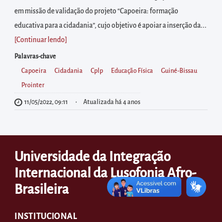
diretamente
em missão de validação do projeto “Capoeira: formação
à
educativa para a cidadania”, cujo objetivo é apoiar a inserção da...
área
[Continuar lendo
]
para
realizar
Palavras-chave
buscas
Capoeira
Cidadania
Cplp
Educação Física
Guiné-Bissau
internas
Prointer
Acessar
11/05/2022, 09:11
Atualizada há 4 anos
diretamente
as
informações
Universidade da Integração
postas
Internacional da Lusofonia Afro-
no
Brasileira
rodapé
INSTITUCIONAL