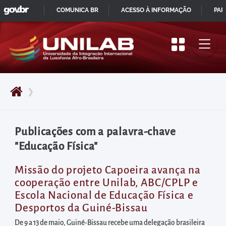
GOVBR
Pular
COMUNICA BR
ACESSO À INFORMAÇÃO
PAR
para
IR
o
PARA
início
O
do
CONTEÚDO
conteúdo
❯
principal
da
página
Publicações com a palavra-chave
Acessar
"Educação Física"
diretamente
o
Missão do projeto Capoeira avança na
cooperação entre Unilab, ABC/CPLP e
menu
Escola Nacional de Educação Física e
principal
Desportos da Guiné-Bissau
Acessar
De 9 a 13 de maio, Guiné-Bissau recebe uma delegação brasileira