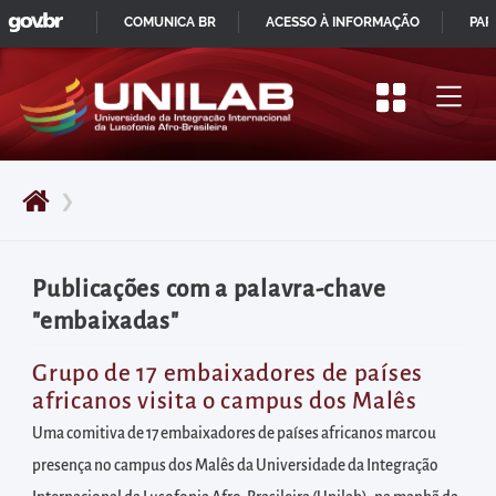
GOVBR
Pular
COMUNICA BR
ACESSO À INFORMAÇÃO
PAR
para
IR
o
PARA
início
O
do
CONTEÚDO
conteúdo
❯
principal
da
página
Publicações com a palavra-chave
Acessar
"embaixadas"
diretamente
o
Grupo de 17 embaixadores de países
africanos visita o campus dos Malês
menu
principal
Uma comitiva de 17 embaixadores de países africanos marcou
Acessar
presença no campus dos Malês da Universidade da Integração