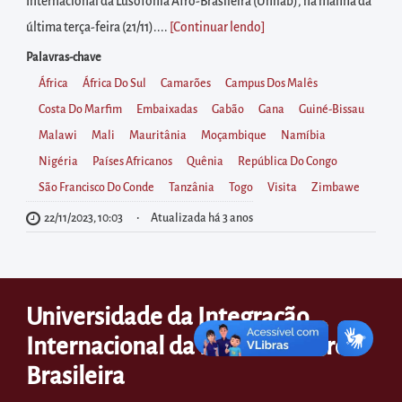
diretamente
Internacional da Lusofonia Afro-Brasileira (Unilab), na manhã da
à
última terça-feira (21/11)....
[Continuar lendo
]
área
Palavras-chave
para
África
África Do Sul
Camarões
Campus Dos Malês
realizar
Costa Do Marfim
Embaixadas
Gabão
Gana
Guiné-Bissau
buscas
Malawi
Mali
Mauritânia
Moçambique
Namíbia
internas
Nigéria
Países Africanos
Quênia
República Do Congo
Acessar
São Francisco Do Conde
Tanzânia
Togo
Visita
Zimbawe
diretamente
22/11/2023, 10:03
Atualizada há 3 anos
as
informações
postas
Universidade da Integração
no
rodapé
Internacional da Lusofonia Afro-
Brasileira