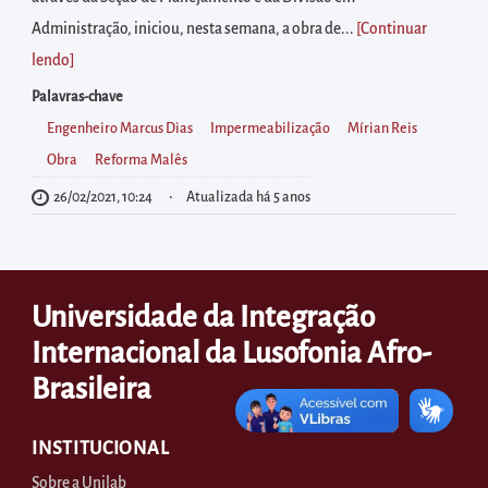
diretamente
Administração, iniciou, nesta semana, a obra de...
[Continuar
à
lendo
]
área
para
Palavras-chave
realizar
Engenheiro Marcus Dias
Impermeabilização
Mírian Reis
buscas
Obra
Reforma Malês
internas
26/02/2021, 10:24
Atualizada há 5 anos
Acessar
diretamente
as
Universidade da Integração
informações
Internacional da Lusofonia Afro-
postas
no
Brasileira
rodapé
INSTITUCIONAL
Sobre a Unilab