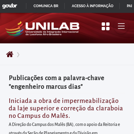
GOVBR
Pular
COMUNICA BR
ACESSO À INFORMAÇÃO
PAR
para
IR
o
PARA
início
O
do
CONTEÚDO
conteúdo
❯
principal
da
página
Publicações com a palavra-chave
Acessar
"engenheiro marcus dias"
diretamente
o
Iniciada a obra de impermeabilização
da laje superior e correção da claraboia
menu
no Campus do Malês.
principal
A Direção do Campus dos Malês (BA), com o apoio da Reitoria e
Acessar
através da Seção de Planejamento e da Divisão em