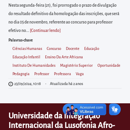
diretamente
Nesta segunda-feira (21), foi prorrogado o prazo de divulgação
à
do resultado definitivo da homologação das inscrições, que será
área
no dia 05 de novembro, referente ao concurso para professor
para
efetivo no...
[Continuar lendo
]
realizar
Palavras-chave
buscas
Ciências Humanas
Concurso
Docente
Educação
internas
Educação Infantil
Ensino Da Arte Africana
Acessar
Instituto De Humanidades
Magistério Superior
Oportunidade
diretamente
Pedagogia
Professor
Professora
Vaga
as
informações
23/09/2024, 10:18
Atualizada há 2 anos
postas
no
rodapé
Universidade da Integração
Internacional da Lusofonia Afro-