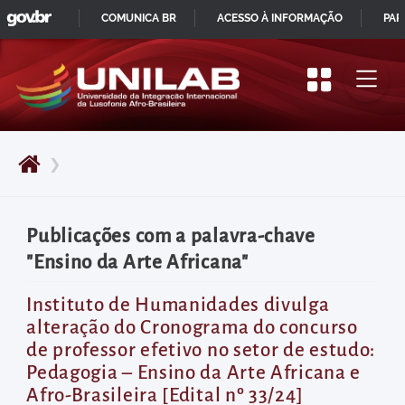
GOVBR
Pular
COMUNICA BR
ACESSO À INFORMAÇÃO
PAR
para
IR
o
PARA
início
O
do
CONTEÚDO
conteúdo
❯
principal
da
página
Publicações com a palavra-chave
Acessar
"Ensino da Arte Africana"
diretamente
o
Instituto de Humanidades divulga
alteração do Cronograma do concurso
menu
de professor efetivo no setor de estudo:
principal
Pedagogia – Ensino da Arte Africana e
Acessar
Afro-Brasileira [Edital nº 33/24]