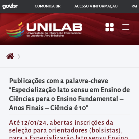
GOVBR
Pular
COMUNICA BR
ACESSO À INFORMAÇÃO
PAR
para
IR
o
PARA
início
O
do
CONTEÚDO
conteúdo
❯
principal
da
página
Publicações com a palavra-chave
Acessar
"Especialização lato sensu em Ensino de
diretamente
Ciências para o Ensino Fundamental –
o
Anos Finais – Ciência é 10"
menu
principal
Até 12/01/24, abertas inscrições da
seleção para orientadores (bolsistas),
Acessar
para a Especialização lato sensu Ensino