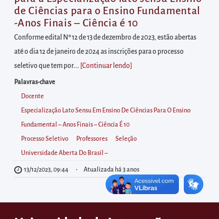
diretamente
de Ciências para o Ensino Fundamental
à
-Anos Finais – Ciência é 10
área
Conforme edital Nº 12 de 13 de dezembro de 2023, estão abertas
para
até o dia 12 de janeiro de 2024 as inscrições para o processo
realizar
seletivo que tem por...
[Continuar lendo
]
buscas
Palavras-chave
internas
Docente
Acessar
Especialização Lato Sensu Em Ensino De Ciências Para O Ensino
diretamente
Fundamental – Anos Finais – Ciência É 10
as
Processo Seletivo
Professores
Seleção
informações
Universidade Aberta Do Brasil –
postas
no
13/12/2023, 09:44
Atualizada há 3 anos
rodapé