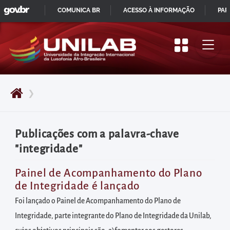
GOVBR
Pular
COMUNICA BR
ACESSO À INFORMAÇÃO
PAR
para
IR
o
PARA
início
O
do
CONTEÚDO
conteúdo
❯
principal
da
página
Publicações com a palavra-chave
Acessar
"integridade"
diretamente
o
Painel de Acompanhamento do Plano
de Integridade é lançado
menu
principal
Foi lançado o Painel de Acompanhamento do Plano de
Acessar
Integridade, parte integrante do Plano de Integridade da Unilab,