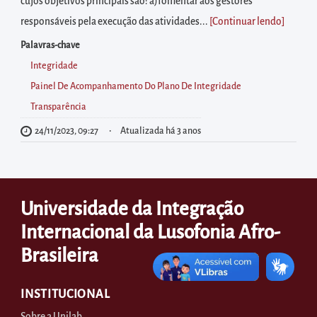
diretamente
cujos objetivos principais são: a)fomentar aos gestores
à
responsáveis pela execução das atividades...
[Continuar lendo
]
área
Palavras-chave
para
Integridade
realizar
Painel De Acompanhamento Do Plano De Integridade
buscas
Transparência
internas
24/11/2023, 09:27
Atualizada há 3 anos
Acessar
diretamente
as
Universidade da Integração
informações
postas
Internacional da Lusofonia Afro-
no
Brasileira
rodapé
INSTITUCIONAL
Sobre a Unilab