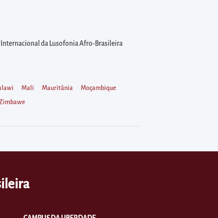
nternacional da Lusofonia Afro-Brasileira
lawi
Mali
Mauritânia
Moçambique
Zimbawe
ileira