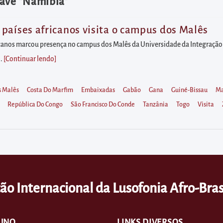
have "Namíbia"
países africanos visita o campus dos Malês
canos marcou presença no campus dos Malês da Universidade da Integração I
..
[Continuar lendo
]
 Malês
Costa Do Marfim
Embaixadas
Gabão
Gana
Guiné-Bissau
Ma
República Do Congo
São Francisco Do Conde
Tanzânia
Togo
Visita
ão Internacional da Lusofonia Afro-Bras
UNO
LINKS DIVERSOS