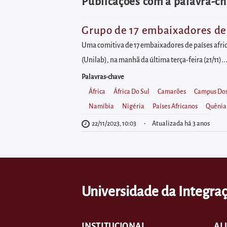
diretamente
Publicações com a palavra-c
à
área
Grupo de 17 embaixadores de 
para
Uma comitiva de 17 embaixadores de países afri
realizar
(Unilab), na manhã da última terça-feira (21/11)..
buscas
Palavras-chave
internas
África
África Do Sul
Camarões
Campus Dos
Acessar
Namíbia
Nigéria
Países Africanos
Quênia
diretamente
22/11/2023, 10:03
Atualizada há 3 anos
as
informações
postas
no
Universidade da Integraç
rodapé
INSTITUCIONAL
AL