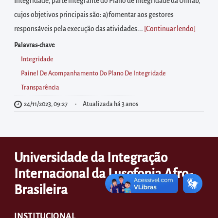
diretamente
Integridade, parte integrante do Plano de Integridade da Unilab,
à
cujos objetivos principais são: a)fomentar aos gestores
área
responsáveis pela execução das atividades...
[Continuar lendo
]
para
Palavras-chave
realizar
Integridade
buscas
Painel De Acompanhamento Do Plano De Integridade
internas
Transparência
Acessar
24/11/2023, 09:27
Atualizada há 3 anos
diretamente
as
informações
Universidade da Integração
postas
no
Internacional da Lusofonia Afro-
rodapé
Brasileira
INSTITUCIONAL