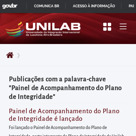
GOVBR
Pular
COMUNICA BR
ACESSO À INFORMAÇÃO
PAR
para
IR
o
PARA
início
O
do
CONTEÚDO
conteúdo
❯
principal
da
página
Publicações com a palavra-chave
Acessar
"Painel de Acompanhamento do Plano
diretamente
de Integridade"
o
menu
Painel de Acompanhamento do Plano
de Integridade é lançado
principal
Acessar
Foi lançado o Painel de Acompanhamento do Plano de