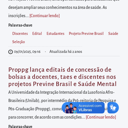
diretamente
desejam ampliar seus conhecimentos na área de saúde. As
à
inscrições...
[Continuar lendo
]
área
para
Palavras-chave
realizar
Discentes
Edital
Estudantes
Projeto Previne Brasil
Saúde
buscas
Seleção
internas
09/01/2025, 09:16
Atualizada há 2 anos
Acessar
diretamente
Proppg lança editais de concessão de
as
bolsas a docentes, taes e discentes nos
informações
projetos Previne Brasil e Saúde Mental
postas
A Universidade da Integração Internacional da Lusofonia Afro-
no
Brasileira (Unilab), por intermédio da Pró-reitoria de Pesquisa e
rodapé
Pós-Graduação (Proppg), convoca a Comunidade Universitária
para concorrer, de acordo com as condições...
[Continuar lendo
]
Palavras-chave