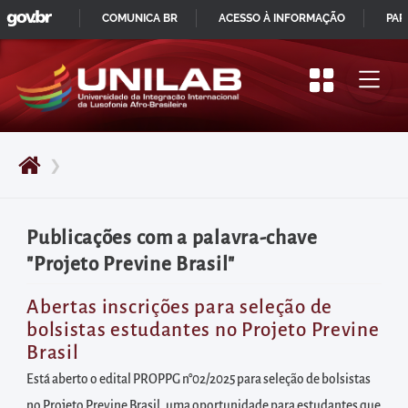
GOVBR
Pular
COMUNICA BR
ACESSO À INFORMAÇÃO
PAR
para
IR
o
PARA
início
O
do
CONTEÚDO
conteúdo
❯
principal
da
página
Publicações com a palavra-chave
Acessar
"Projeto Previne Brasil"
diretamente
o
Abertas inscrições para seleção de
bolsistas estudantes no Projeto Previne
menu
Brasil
principal
Está aberto o edital PROPPG n°02/2025 para seleção de bolsistas
Acessar
no Projeto Previne Brasil, uma oportunidade para estudantes que