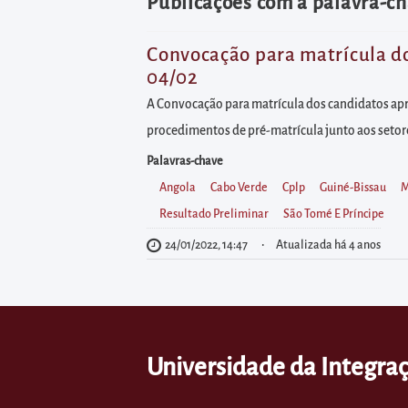
diretamente
Publicações com a palavra-ch
à
área
Convocação para matrícula do
04/02
para
realizar
A Convocação para matrícula dos candidatos apr
buscas
procedimentos de pré-matrícula junto aos setor
internas
Palavras-chave
Acessar
Angola
Cabo Verde
Cplp
Guiné-Bissau
M
diretamente
Resultado Preliminar
São Tomé E Príncipe
as
24/01/2022, 14:47
Atualizada há 4 anos
informações
postas
no
rodapé
Universidade da Integraç