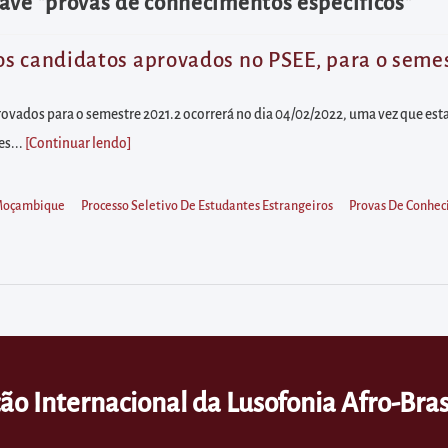
ave "provas de conhecimentos específicos"
s candidatos aprovados no PSEE, para o semest
ovados para o semestre 2021.2 ocorrerá no dia 04/02/2022, uma vez que est
es...
[Continuar lendo
]
oçambique
Processo Seletivo De Estudantes Estrangeiros
Provas De Conhec
ão Internacional da Lusofonia Afro-Bras