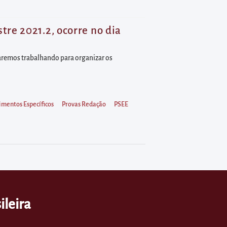
re 2021.2, ocorre no dia
aremos trabalhando para organizar os
imentos Específicos
Provas Redação
PSEE
ileira