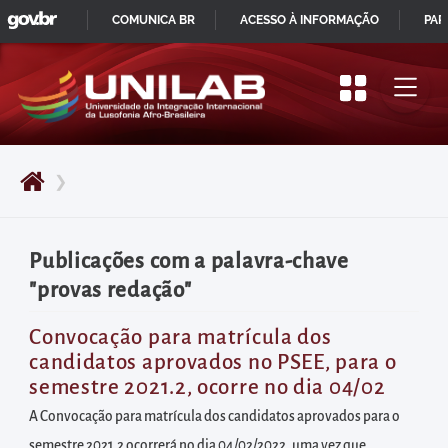
GOVBR
Pular
COMUNICA BR
ACESSO À INFORMAÇÃO
PAR
para
IR
o
PARA
início
O
do
CONTEÚDO
conteúdo
❯
principal
da
página
Publicações com a palavra-chave
Acessar
"provas redação"
diretamente
o
Convocação para matrícula dos
candidatos aprovados no PSEE, para o
menu
semestre 2021.2, ocorre no dia 04/02
principal
A Convocação para matrícula dos candidatos aprovados para o
Acessar
semestre 2021.2 ocorrerá no dia 04/02/2022, uma vez que