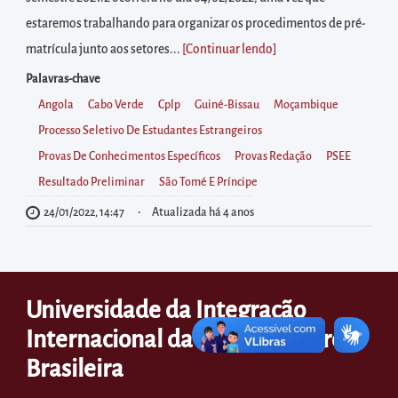
diretamente
estaremos trabalhando para organizar os procedimentos de pré-
à
matrícula junto aos setores...
[Continuar lendo
]
área
para
Palavras-chave
realizar
Angola
Cabo Verde
Cplp
Guiné-Bissau
Moçambique
buscas
Processo Seletivo De Estudantes Estrangeiros
internas
Provas De Conhecimentos Específicos
Provas Redação
PSEE
Acessar
Resultado Preliminar
São Tomé E Príncipe
diretamente
24/01/2022, 14:47
Atualizada há 4 anos
as
informações
postas
Universidade da Integração
no
Internacional da Lusofonia Afro-
rodapé
Brasileira