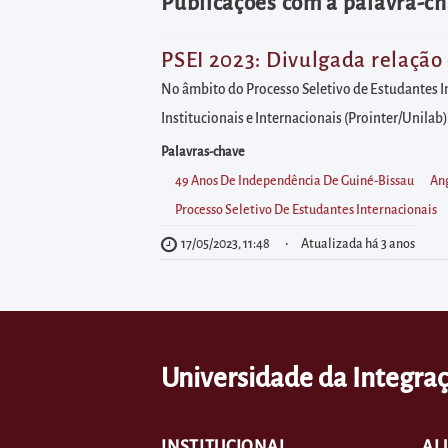
diretamente
Publicações com a palavra-ch
à
área
PSEI 2023: Divulgada relação 
para
No âmbito do Processo Seletivo de Estudantes In
realizar
Institucionais e Internacionais (Prointer/Unilab)
buscas
Palavras-chave
internas
49 Anos De Independência De Guiné-Bissau
An
Acessar
Processo Seletivo De Estudantes Internacionais
diretamente
17/05/2023, 11:48
Atualizada há 3 anos
as
informações
postas
no
Universidade da Integraç
rodapé
INSTITUCIONAL
AL