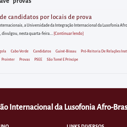
ave "provas"
de candidatos por locais de prova
ternacionais, a Universidade da Integração Internacional da Lusofonia Afro-
, divulgou, nesta quarta-feira...
[Continuar lendo
]
gola
Cabo Verde
Candidatos
Guiné-Bissau
Pró-Reitoria De Relações Inst
Prointer
Provas
PSEE
São Tomé E Príncipe
ão Internacional da Lusofonia Afro-Bras
UNO
LINKS DIVERSOS