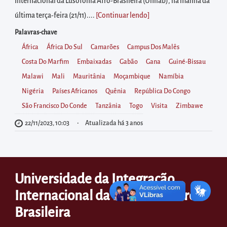
diretamente
Internacional da Lusofonia Afro-Brasileira (Unilab), na manhã da
à
última terça-feira (21/11)....
[Continuar lendo
]
área
Palavras-chave
para
África
África Do Sul
Camarões
Campus Dos Malês
realizar
Costa Do Marfim
Embaixadas
Gabão
Gana
Guiné-Bissau
buscas
Malawi
Mali
Mauritânia
Moçambique
Namíbia
internas
Nigéria
Países Africanos
Quênia
República Do Congo
Acessar
São Francisco Do Conde
Tanzânia
Togo
Visita
Zimbawe
diretamente
22/11/2023, 10:03
Atualizada há 3 anos
as
informações
postas
Universidade da Integração
no
rodapé
Internacional da Lusofonia Afro-
Brasileira