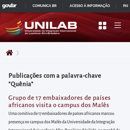
GOVBR
Pular
COMUNICA BR
ACESSO À INFORMAÇÃO
PAR
para
IR
o
PARA
início
O
do
CONTEÚDO
conteúdo
❯
principal
da
página
Publicações com a palavra-chave
Acessar
"Quênia"
diretamente
o
Grupo de 17 embaixadores de países
africanos visita o campus dos Malês
menu
principal
Uma comitiva de 17 embaixadores de países africanos marcou
Acessar
presença no campus dos Malês da Universidade da Integração