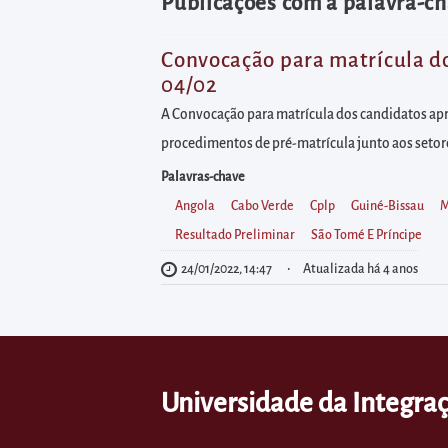
diretamente
Publicações com a palavra-ch
à
área
Convocação para matrícula do
04/02
para
realizar
A Convocação para matrícula dos candidatos apr
buscas
procedimentos de pré-matrícula junto aos setor
internas
Palavras-chave
Acessar
Angola
Cabo Verde
Cplp
Guiné-Bissau
M
diretamente
Resultado Preliminar
São Tomé E Príncipe
as
24/01/2022, 14:47
Atualizada há 4 anos
informações
postas
no
rodapé
Universidade da Integraç