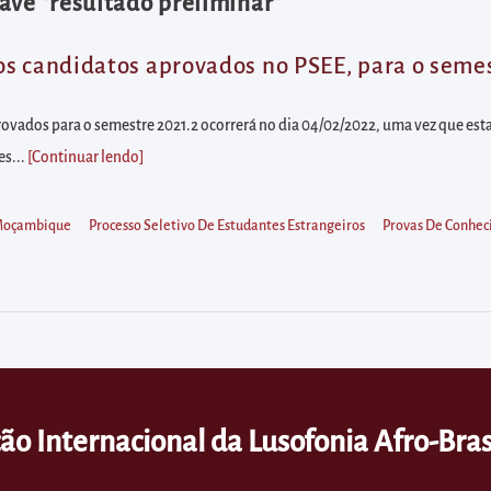
ave "resultado preliminar"
s candidatos aprovados no PSEE, para o semest
ovados para o semestre 2021.2 ocorrerá no dia 04/02/2022, uma vez que est
es...
[Continuar lendo
]
oçambique
Processo Seletivo De Estudantes Estrangeiros
Provas De Conhec
ão Internacional da Lusofonia Afro-Bras