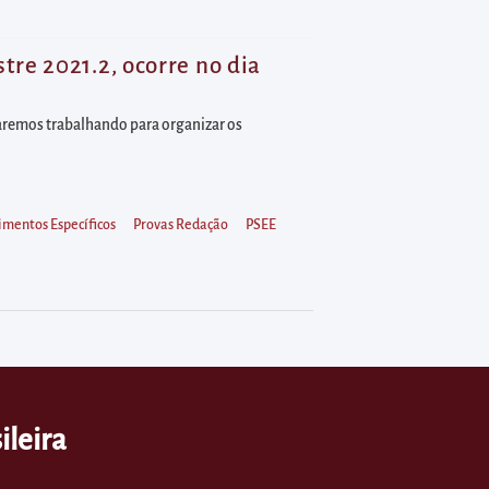
re 2021.2, ocorre no dia
aremos trabalhando para organizar os
imentos Específicos
Provas Redação
PSEE
ileira