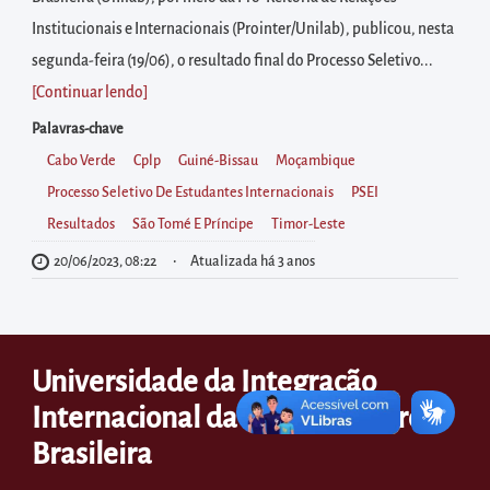
diretamente
Institucionais e Internacionais (Prointer/Unilab), publicou, nesta
à
segunda-feira (19/06), o resultado final do Processo Seletivo...
área
[Continuar lendo
]
para
realizar
Palavras-chave
buscas
Cabo Verde
Cplp
Guiné-Bissau
Moçambique
internas
Processo Seletivo De Estudantes Internacionais
PSEI
Acessar
Resultados
São Tomé E Príncipe
Timor-Leste
diretamente
20/06/2023, 08:22
Atualizada há 3 anos
as
informações
postas
Universidade da Integração
no
Internacional da Lusofonia Afro-
rodapé
Brasileira