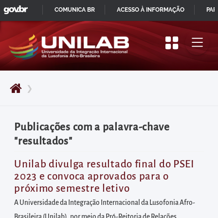
GOVBR
Pular
COMUNICA BR
ACESSO À INFORMAÇÃO
PAR
para
IR
o
PARA
início
O
do
CONTEÚDO
conteúdo
❯
principal
da
página
Publicações com a palavra-chave
Acessar
"resultados"
diretamente
o
Unilab divulga resultado final do PSEI
2023 e convoca aprovados para o
menu
próximo semestre letivo
principal
A Universidade da Integração Internacional da Lusofonia Afro-
Acessar
Brasileira (Unilab), por meio da Pró-Reitoria de Relações