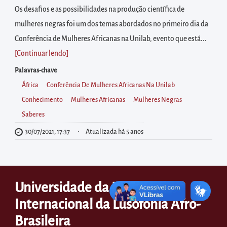
diretamente
Os desafios e as possibilidades na produção científica de
à
mulheres negras foi um dos temas abordados no primeiro dia da
área
Conferência de Mulheres Africanas na Unilab, evento que está...
para
[Continuar lendo
]
realizar
Palavras-chave
buscas
África
Conferência De Mulheres Africanas Na Unilab
internas
Conhecimento
Mulheres Africanas
Mulheres Negras
Acessar
Saberes
diretamente
as
30/07/2021, 17:37
Atualizada há 5 anos
informações
postas
no
Universidade da Integração
rodapé
Internacional da Lusofonia Afro-
Brasileira