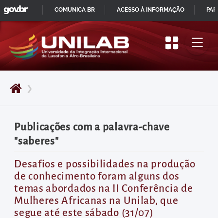
GOVBR
Pular
COMUNICA BR
ACESSO À INFORMAÇÃO
PAR
para
IR
o
PARA
início
O
do
CONTEÚDO
conteúdo
❯
principal
da
página
Publicações com a palavra-chave
Acessar
"saberes"
diretamente
o
Desafios e possibilidades na produção
de conhecimento foram alguns dos
menu
temas abordados na II Conferência de
principal
Mulheres Africanas na Unilab, que
Acessar
segue até este sábado (31/07)