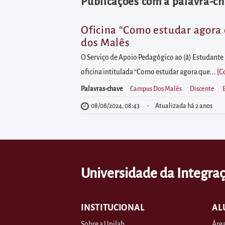
diretamente
Publicações com a palavra-ch
à
área
Oficina “Como estudar agora 
dos Malês
para
realizar
O Serviço de Apoio Pedagógico ao (à) Estudante 
buscas
oficina intitulada “Como estudar agora que...
[C
internas
Palavras-chave
Campus Dos Malês
Discente
Acessar
08/08/2024, 08:43
Atualizada há 2 anos
diretamente
as
informações
postas
Universidade da Integraç
no
rodapé
INSTITUCIONAL
AL
Sobre a Unilab
Área