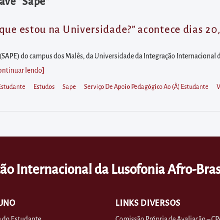
ave "Sape"
que estou na Universidade?” acontece dias 20,
(SAPE) do campus dos Malês, da Universidade da Integração Internacional da
ontinuar lendo
]
Estudante
Estudos
Sape
Serviço De Apoio Pedagógico Ao (à) Estudante
V
ão Internacional da Lusofonia Afro-Bras
UNO
LINKS DIVERSOS
 do Estudante
Comissão Própria de Avaliação – CP