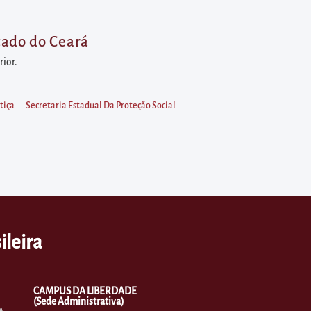
tado do Ceará
rior.
tiça
Secretaria Estadual Da Proteção Social
ileira
CAMPUS DA LIBERDADE
(Sede Administrativa)