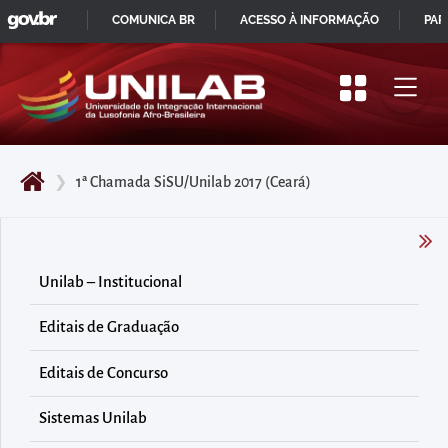
GOVBR
Pular
COMUNICA BR
ACESSO À INFORMAÇÃO
PAR
para
IR
o
PARA
início
O
do
CONTEÚDO
conteúdo
❯
1ª Chamada SiSU/Unilab 2017 (Ceará)
principal
da
página
Acessar
Unilab – Institucional
diretamente
Editais de Graduação
o
menu
Editais de Concurso
principal
Acessar
Sistemas Unilab