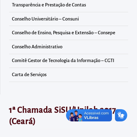
diretamente
Transparência e Prestação de Contas
à
área
Conselho Universitário – Consuni
para
Conselho de Ensino, Pesquisa e Extensão – Consepe
realizar
buscas
Conselho Administrativo
internas
Comitê Gestor de Tecnologia da Informação – CGTI
Acessar
diretamente
Carta de Serviços
as
informações
postas
no
1ª Chamada SiSU/Unilab 2017
rodapé
(Ceará)