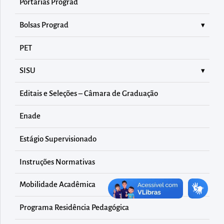
diretamente
Portarias Prograd
à
Bolsas Prograd
área
para
PET
realizar
SISU
buscas
internas
Editais e Seleções – Câmara de Graduação
Acessar
diretamente
Enade
as
Estágio Supervisionado
informações
postas
Instruções Normativas
no
Mobilidade Acadêmica
rodapé
Programa Residência Pedagógica