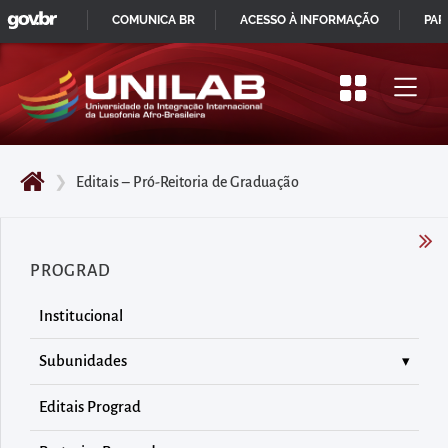
GOVBR
Pular
COMUNICA BR
ACESSO À INFORMAÇÃO
PAR
para
IR
o
PARA
início
O
do
CONTEÚDO
conteúdo
❯
Editais – Pró-Reitoria de Graduação
principal
da
página
PROGRAD
Acessar
diretamente
Institucional
o
menu
Subunidades
principal
Editais Prograd
Acessar