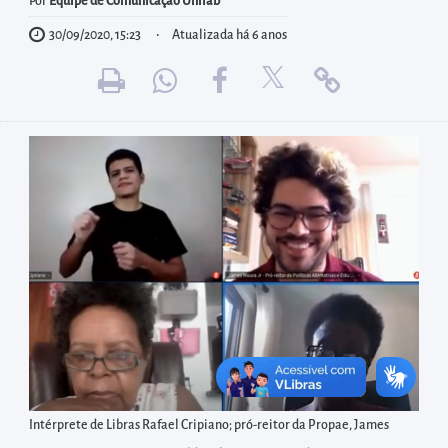
diretamente
Por
Equipe de Comunicação Unilab
à
30/09/2020, 15:23
Atualizada há 6 anos
área
para
realizar
buscas
internas
Acessar
diretamente
as
informações
postas
no
rodapé
Intérprete de Libras Rafael Cripiano; pró-reitor da Propae, James