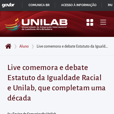
GOVBR
Pular
COMUNICA BR
ACESSO À INFORMAÇÃO
PAR
para
IR
o
PARA
início
O
do
CONTEÚDO
conteúdo
❯
Aluno
❯
Live comemora e debate Estatuto da Igualdade Racial e Unilab, que completam uma década
principal
da
página
Live comemora e debate
Acessar
Estatuto da Igualdade Racial
diretamente
o
e Unilab, que completam uma
menu
década
principal
Acessar