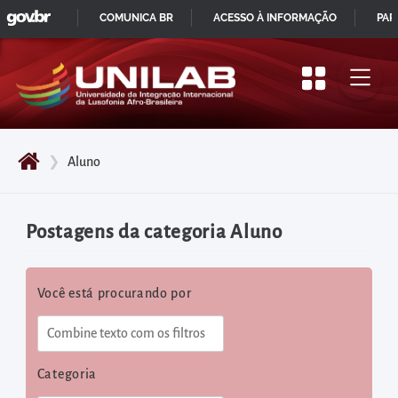
GOVBR
Pular
COMUNICA BR
ACESSO À INFORMAÇÃO
PAR
para
IR
o
PARA
início
O
do
CONTEÚDO
conteúdo
❯
Aluno
principal
da
página
Postagens da categoria Aluno
Acessar
diretamente
Você está procurando por
o
menu
principal
Acessar
Categoria