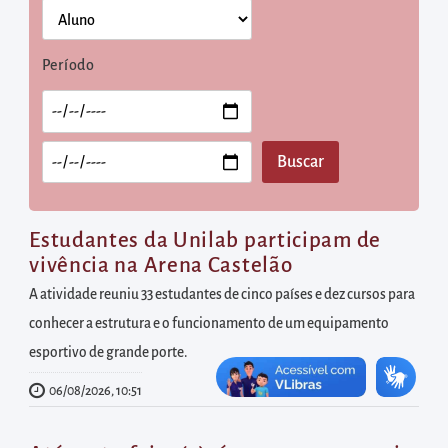
diretamente
à
área
Período
para
realizar
buscas
internas
Acessar
diretamente
Estudantes da Unilab participam de
as
vivência na Arena Castelão
informações
A atividade reuniu 33 estudantes de cinco países e dez cursos para
postas
conhecer a estrutura e o funcionamento de um equipamento
no
esportivo de grande porte.
rodapé
06/08/2026, 10:51