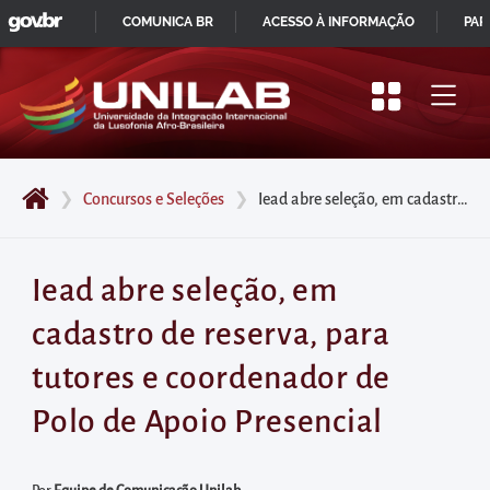
GOVBR
Pular
COMUNICA BR
ACESSO À INFORMAÇÃO
PAR
para
IR
o
PARA
início
O
do
CONTEÚDO
conteúdo
❯
Concursos e Seleções
❯
Iead abre seleção, em cadastro de reserva, para tutores e coordenador de Polo de Apoio Presencial
principal
da
página
Iead abre seleção, em
Acessar
cadastro de reserva, para
diretamente
o
tutores e coordenador de
menu
Polo de Apoio Presencial
principal
Acessar