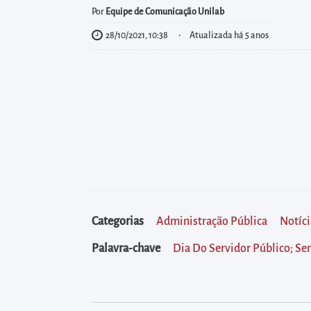
diretamente
Por
Equipe de Comunicação Unilab
à
28/10/2021, 10:38
Atualizada há 5 anos
área
para
realizar
buscas
internas
Acessar
diretamente
as
informações
Categorias
Administração Pública
Notíci
postas
no
Palavra-chave
Dia Do Servidor Público; S
rodapé