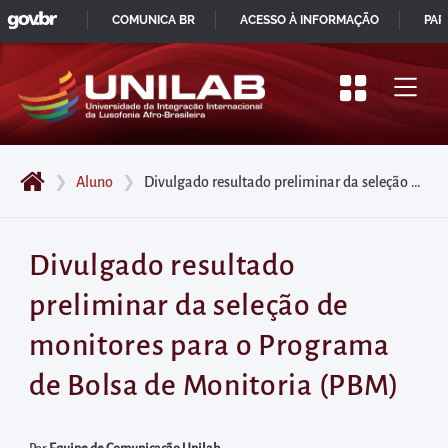
GOVBR
Pular
COMUNICA BR
ACESSO À INFORMAÇÃO
PAR
para
IR
o
PARA
início
O
do
CONTEÚDO
conteúdo
❯
Aluno
❯
Divulgado resultado preliminar da seleção de monitores para o Programa de Bolsa de Monitoria (PBM)
principal
da
página
Divulgado resultado
Acessar
preliminar da seleção de
diretamente
o
monitores para o Programa
menu
de Bolsa de Monitoria (PBM)
principal
Acessar