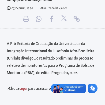
diretamente
Por
Equipe de Comunicação Unilab
à
07/04/2022, 15:36
Atualizada há 4 anos
área
para
realizar
buscas
internas
A Pró-Reitoria de Graduação da Universidade da
Acessar
Integração Internacional da Lusofonia Afro-Brasileira
diretamente
(Unilab) divulgou o resultado preliminar do processo
as
seletivo de monitores/as para o Programa de Bolsa de
informações
Monitoria (PBM), do edital Prograd 11/2022.
postas
no
rodapé
>Clique
aqui
para acessar o resultado preliminar.