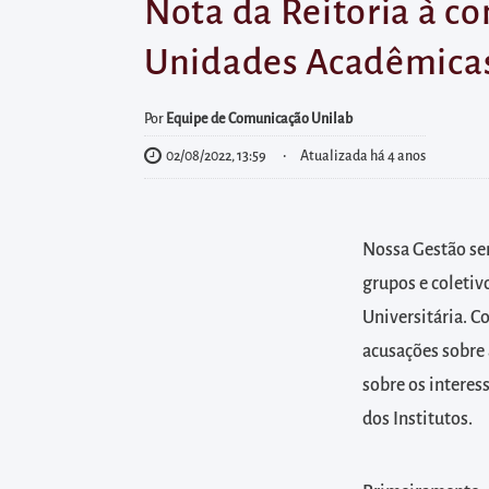
diretamente
Nota da Reitoria à c
à
Unidades Acadêmica
área
para
Por
Equipe de Comunicação Unilab
realizar
02/08/2022, 13:59
Atualizada há 4 anos
buscas
internas
Acessar
Nossa Gestão se
diretamente
grupos e coletiv
as
informações
Universitária. C
postas
acusações sobre 
no
sobre os interes
rodapé
dos Institutos.