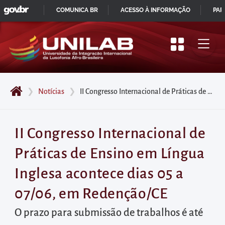
GOVBR
Pular
COMUNICA BR
ACESSO À INFORMAÇÃO
PAR
para
IR
o
PARA
início
O
do
CONTEÚDO
conteúdo
❯
Notícias
❯
II Congresso Internacional de Práticas de Ensino em Língua Inglesa acontece dias 05 a 07/06, em Redenção/CE
principal
da
página
II Congresso Internacional de
Acessar
Práticas de Ensino em Língua
diretamente
o
Inglesa acontece dias 05 a
menu
07/06, em Redenção/CE
principal
Acessar
O prazo para submissão de trabalhos é até