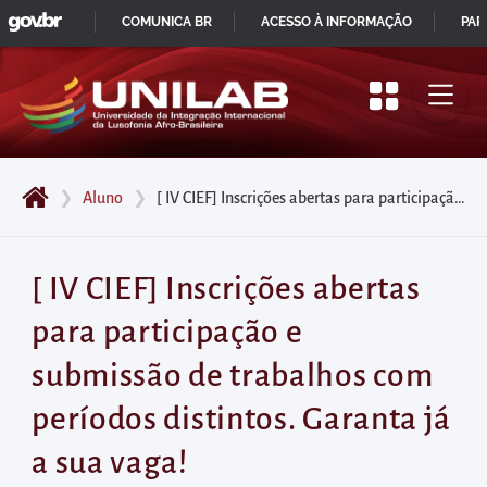
GOVBR
Pular
COMUNICA BR
ACESSO À INFORMAÇÃO
PAR
para
IR
o
PARA
início
O
do
CONTEÚDO
conteúdo
❯
Aluno
❯
[ IV CIEF] Inscrições abertas para participação e submissão de trabalhos com períodos distintos. Garanta já a sua vaga!
principal
da
página
[ IV CIEF] Inscrições abertas
Acessar
para participação e
diretamente
o
submissão de trabalhos com
menu
períodos distintos. Garanta já
principal
Acessar
a sua vaga!