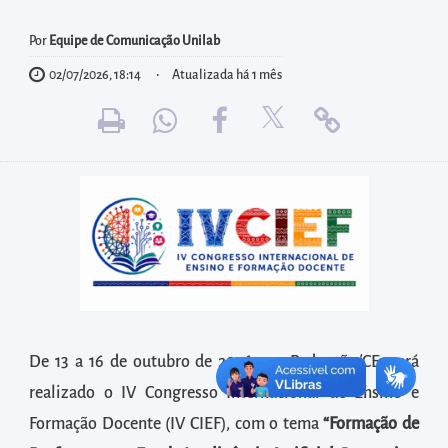
diretamente
à
Por
Equipe de Comunicação Unilab
área
02/07/2026, 18:14
Atualizada há 1 mês
para
realizar
buscas
internas
Acessar
diretamente
as
informações
postas
no
De 13 a 16 de outubro de 2026, em Redenção/CE, será
rodapé
realizado o IV Congresso Internacional de Ensino e
Formação Docente (IV CIEF), com o tema
“Formação de