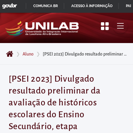
GOVBR
Pular
COMUNICA BR
ACESSO À INFORMAÇÃO
PAR
para
IR
o
PARA
início
O
do
CONTEÚDO
conteúdo
❯
Aluno
❯
[PSEI 2023] Divulgado resultado preliminar da avaliação de históricos escolares do Ensino Secundário, etapa intermediária (Edital nº 04/2023)
principal
da
página
[PSEI 2023] Divulgado
Acessar
resultado preliminar da
diretamente
o
avaliação de históricos
menu
escolares do Ensino
principal
Acessar
Secundário, etapa