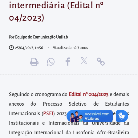
diretamente
intermediária (Edital nº
à
04/2023)
área
para
realizar
Por
Equipe de Comunicação Unilab
buscas
25/04/2023, 12:56
Atualizada há 3 anos
internas
Acessar
diretamente
as
informações
Seguindo o cronograma do
Edital nº 004/2023
e demais
postas
anexos do Processo Seletivo de Estudantes
no
Internacionais (
PSEI
) 2023, a Pró-Reitoria de Relações
rodapé
Institucionais e Internacionais da Universidade da
Integração Internacional da Lusofonia Afro-Brasileira