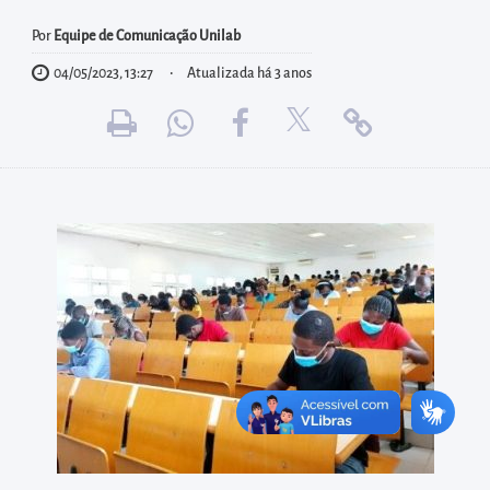
diretamente
à
Por
Equipe de Comunicação Unilab
área
04/05/2023, 13:27
Atualizada há 3 anos
para
realizar
buscas
internas
Acessar
diretamente
as
informações
postas
no
rodapé