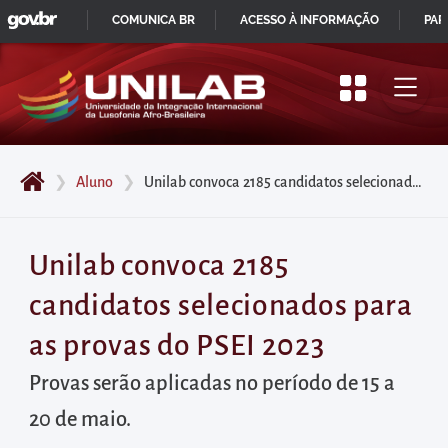
GOVBR
Pular
COMUNICA BR
ACESSO À INFORMAÇÃO
PAR
para
IR
o
PARA
início
O
do
CONTEÚDO
conteúdo
❯
Aluno
❯
Unilab convoca 2185 candidatos selecionados para as provas do PSEI 2023
principal
da
página
Unilab convoca 2185
Acessar
candidatos selecionados para
diretamente
o
as provas do PSEI 2023
menu
Provas serão aplicadas no período de 15 a
principal
20 de maio.
Acessar