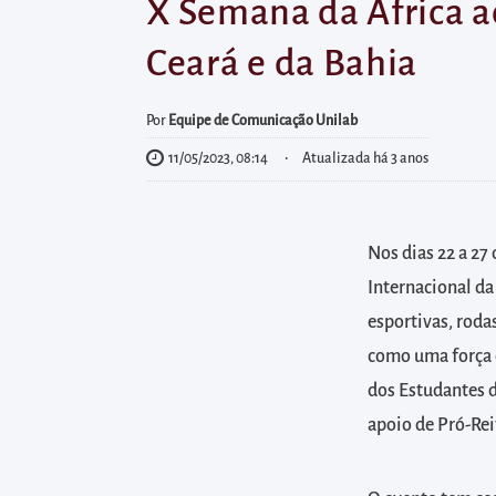
diretamente
X Semana da África a
à
Ceará e da Bahia
área
para
Por
Equipe de Comunicação Unilab
realizar
11/05/2023, 08:14
Atualizada há 3 anos
buscas
internas
Acessar
Nos dias 22 a 27
diretamente
Internacional da
as
informações
esportivas, roda
postas
como uma força 
no
dos Estudantes 
rodapé
apoio de Pró-Rei