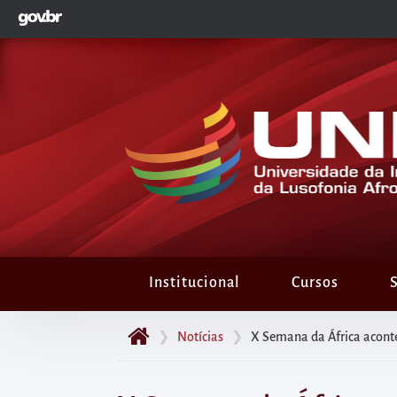
GOVBR
Pular
para
o
início
do
conteúdo
principal
da
página
Acessar
diretamente
Institucional
Cursos
S
o
menu
❯
Notícias
❯
X Semana da África aconte
principal
Acessar