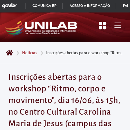
GOVBR
Pular
COMUNICA BR
ACESSO À INFORMAÇÃO
PAR
para
IR
o
PARA
início
O
do
CONTEÚDO
conteúdo
❯
Notícias
❯
Inscrições abertas para o workshop “Ritmo, corpo e movimento”, dia 16/06, às 15h, no Centro Cultural Carolina Maria de Jesus (campus das Auroras)
principal
da
página
Inscrições abertas para o
Acessar
workshop “Ritmo, corpo e
diretamente
o
movimento”, dia 16/06, às 15h,
menu
no Centro Cultural Carolina
principal
Acessar
Maria de Jesus (campus das