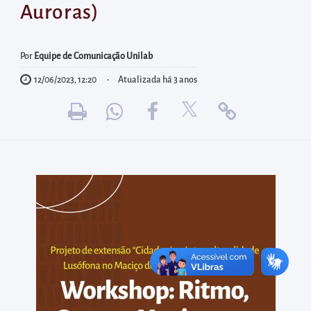
diretamente
Auroras)
à
área
Por
Equipe de Comunicação Unilab
para
realizar
12/06/2023, 12:20
Atualizada há 3 anos
buscas
internas
Acessar
diretamente
as
informações
postas
no
rodapé